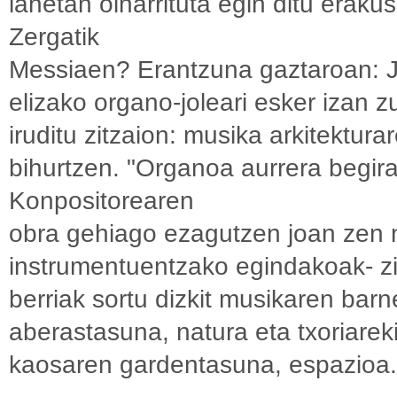
lanetan oinarrituta egin ditu erak
Zergatik
Messiaen? Erantzuna gaztaroan: J
elizako organo-joleari esker izan z
iruditu zitzaion: musika arkitektura
bihurtzen. "Organoa aurrera begira
Konpositorearen
obra gehiago ezagutzen joan zen 
instrumentuentzako egindakoak- zir
berriak sortu dizkit musikaren bar
aberastasuna, natura eta txoriare
kaosaren gardentasuna, espazioa..