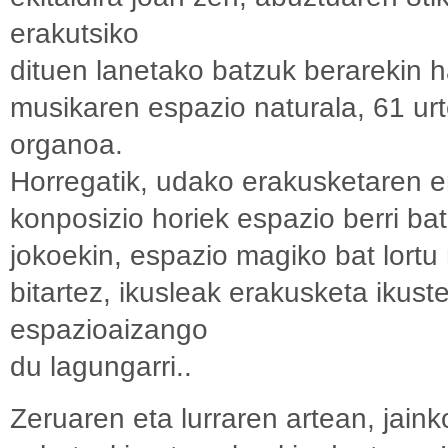
erakutsiko
dituen lanetako batzuk berarekin h
musikaren espazio naturala, 61 urt
organoa.
Horregatik, udako erakusketaren 
konposizio horiek espazio berri ba
jokoekin, espazio magiko bat lortu
bitartez, ikusleak erakusketa iku
espazioaizango
du lagungarri..
Zeruaren eta lurraren artean, jaink