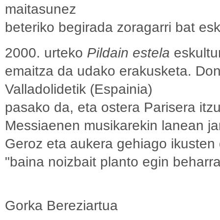
maitasunez
beteriko begirada zoragarri bat esk
2000. urteko
Pildain estela
eskultu
emaitza da udako erakusketa. Don
Valladolidetik (Espainia)
pasako da, eta ostera Parisera itz
Messiaenen musikarekin lanean jar
Geroz eta aukera gehiago ikusten 
"baina noizbait planto egin behar
Gorka Bereziartua