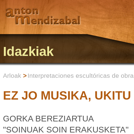
Idazkiak
Arloak
>
Interpretaciones escultóricas de obr
EZ JO MUSIKA, UKITU
GORKA BEREZIARTUA
"SOINUAK SOIN ERAKUSKETA"