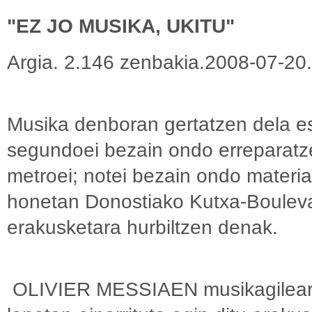
"EZ JO MUSIKA, UKITU"
Argia. 2.146 zenbakia.2008-07-20.
Musika denboran gertatzen dela es
segundoei bezain ondo erreparatz
metroei; notei bezain ondo material
honetan Donostiako Kutxa-Boulev
erakusketara hurbiltzen denak.
OLIVIER MESSIAEN musikagilearen