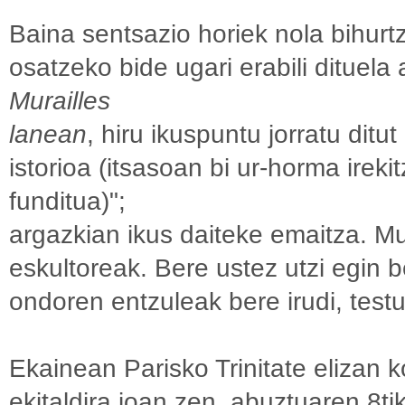
Baina sentsazio horiek nola bihurt
osatzeko bide ugari erabili dituela
Murailles
lanean
, hiru ikuspuntu jorratu ditut
istorioa (itsasoan bi ur-horma irekit
funditua)";
argazkian ikus daiteke emaitza. M
eskultoreak. Bere ustez utzi egin 
ondoren entzuleak bere irudi, testu
Ekainean Parisko Trinitate elizan
ekitaldira joan zen, abuztuaren 8ti