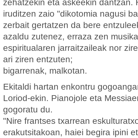
zehatzekin eta askeekin dantzan.
iruditzen zaio "dikotomia nagusi ba
zerbait gertatzen da bere entzulee
azaldu zutenez, erraza zen musika
espiritualaren jarraitzaileak nor z
ari ziren entzuten;
bigarrenak, malkotan.
Ekitaldi hartan enkontru gogoang
Loriod-ekin. Pianojole eta Messia
gogoratu du.
"Nire frantses txarrean eskulturatx
erakutsitakoan, haiei begira ipini 