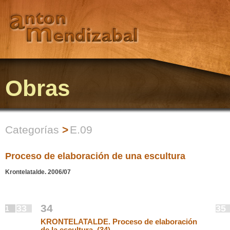
Obras
Categorías
>
E.09
Proceso de elaboración de una escultura
Krontelatalde. 2006/07
34
33
35
1
KRONTELATALDE. Proceso de elaboración
de la escultura. (34)