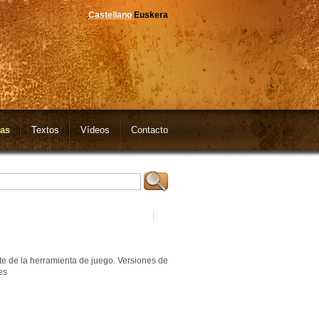
Castellano
Euskera
as
Textos
Vídeos
Contacto
te de la herramienta de juego. Versiones de
es