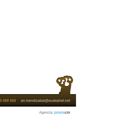
3 490 560
an.mendizabal@euskalnet.net
Agencia:
prisma
cm