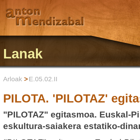
Lanak
Arloak
>
E.05.02.II
PILOTA. 'PILOTAZ' egitas
"PILOTAZ" egitasmoa. Euskal-Pil
eskultura-saiakera estatiko-din