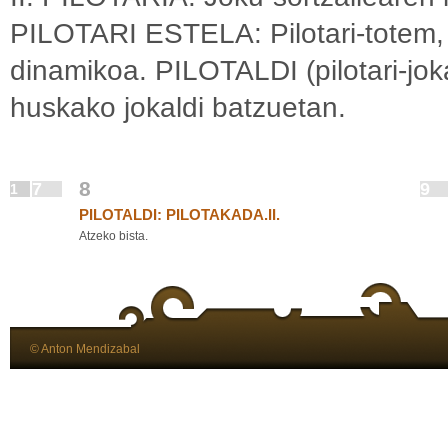
PILOTARI ESTELA: Pilotari-totem, p
dinamikoa. PILOTALDI (pilotari-jokal
huskako jokaldi batzuetan.
8
7
9
1
PILOTALDI: PILOTAKADA.II.
Atzeko bista.
© Anton Mendizabal