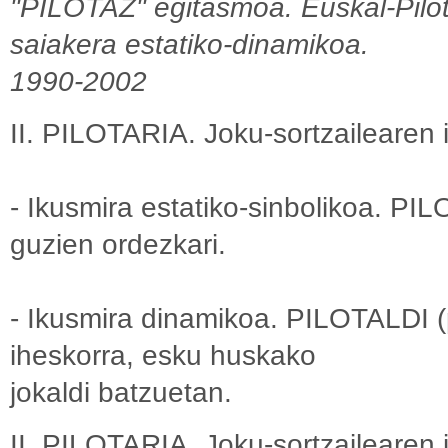
"PILOTAZ" egitasmoa. Euskal-Pilot
saiakera estatiko-dinamikoa.
1990-2002
II. PILOTARIA. Joku-sortzailearen 
- Ikusmira estatiko-sinbolikoa. PIL
guzien ordezkari.
- Ikusmira dinamikoa. PILOTALDI (pil
iheskorra, esku huskako
jokaldi batzuetan.
II. PILOTARIA. Joku-sortzailearen i