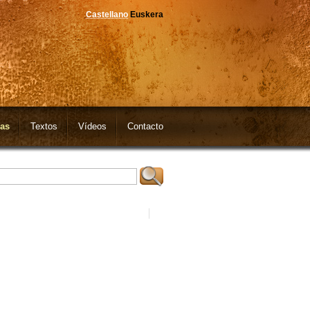
Castellano
Euskera
as
Textos
Vídeos
Contacto