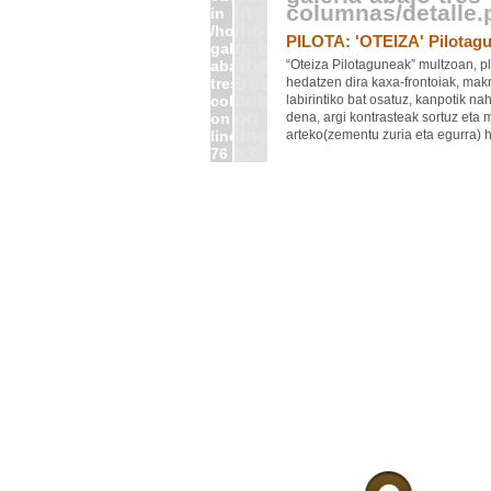
columnas/detalle.
in
in
/home/antonmen/public_ht
/home/antonmen/public_html/sec-
PILOTA: 'OTEIZA' Pilotagu
galeria-
galeria-
abajo-
abajo-
“Oteiza Pilotaguneak” multzoan, p
tres-
tres-
hedatzen dira kaxa-frontoiak, makr
columnas/detalle.php
columnas/detalle.php
labirintiko bat osatuz, kanpotik nah
on
on
dena, argi kontrasteak sortuz eta 
line
line
arteko(zementu zuria eta egurra) 
83
76