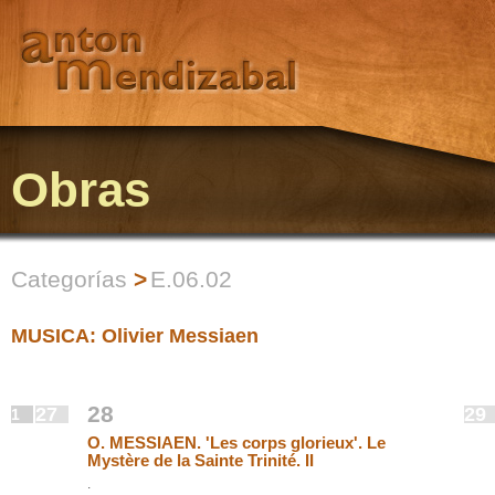
Obras
Categorías
>
E.06.02
MUSICA: Olivier Messiaen
28
27
29
1
O. MESSIAEN. 'Les corps glorieux'. Le
Mystère de la Sainte Trinité. II
.