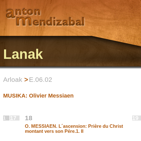
Lanak
Arloak
>
E.06.02
MUSIKA: Olivier Messiaen
18
17
19
1
O. MESSIAEN. L´ascension: Prière du Christ
montant vers son Pére.1. II