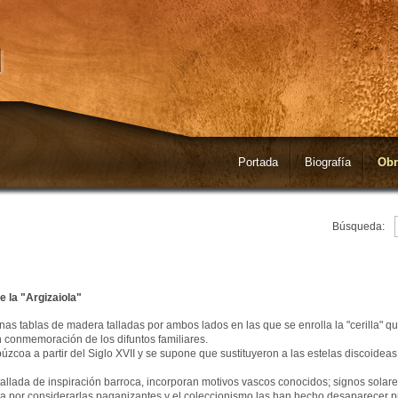
Portada
Biografía
Obr
Búsqueda:
e la "Argizaiola"
 unas tablas de madera talladas por ambos lados en las que se enrolla la "cerilla" q
n conmemoración de los difuntos familiares.
coa a partir del Siglo XVII y se supone que sustituyeron a las estelas discoideas 
tallada de inspiración barroca, incorporan motivos vascos conocidos; signos solares
a por considerarlas paganizantes y el coleccionismo las han hecho desaparecer prá