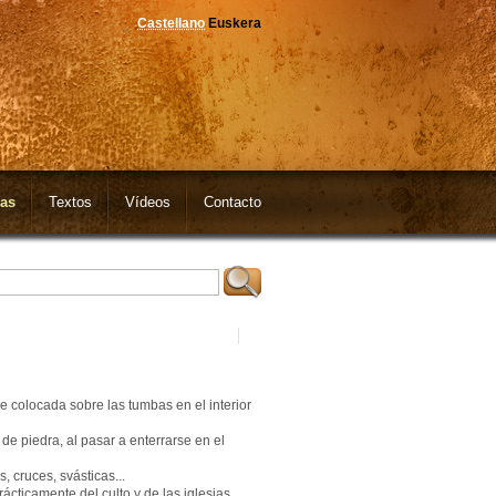
Castellano
Euskera
as
Textos
Vídeos
Contacto
ue colocada sobre las tumbas en el interior
de piedra, al pasar a enterrarse en el
, cruces, svásticas...
cticamente del culto y de las iglesias