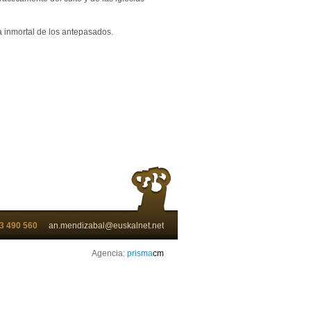
a inmortal de los antepasados.
3 490 560
an.mendizabal@euskalnet.net
Agencia:
prisma
cm