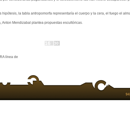
hipótesis, la tabla antropomorfa representaría el cuerpo y la cera, el fuego el alm
a, Anton Mendizabal plantea propuestas escultóricas.
16
30
RA línea de
94