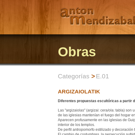
Obras
Categorías
>
E.01
ARGIZAIOLATIK
Diferentes propuestas escultóricas a partir d
Las "argizaiolas" (argizai: cera/ola: tabla) son
de las iglesias mantenían el fuego del hogar e
Aparecen profusamente en las iglesias de Guipúz
interior de los templos.
De perfil antropomorfo estilizado y decoración 
El cambio de costumbres, la persecución sufrid